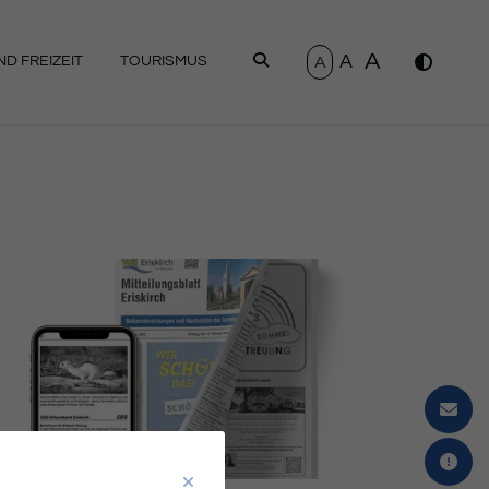
A
A
SUCHEN
A
D FREIZEIT
TOURISMUS