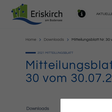
Gemeinde Eriskirch
AKTUELL
MELDU
Home
Downloads
Mitteilungsblatt Nr. 3
2021
MITTEILUNGSBLATT
Mitteilungsblat
30 vom 30.07.
Downloads
276