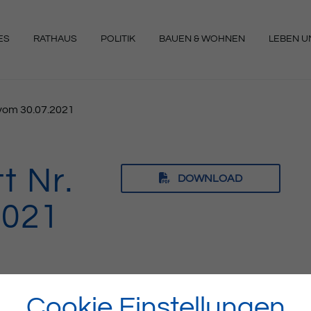
ES
RATHAUS
POLITIK
BAUEN & WOHNEN
LEBEN UN
NGEN
0 vom 30.07.2021
t Nr.
DOWNLOAD
2021
Cookie Einstellungen