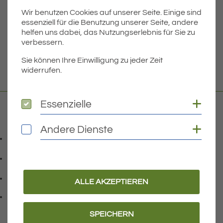
Wir benutzen Cookies auf unserer Seite. Einige sind
Dateigröße
2.70 MB
essenziell für die Benutzung unserer Seite, andere
helfen uns dabei, das Nutzungserlebnis für Sie zu
verbessern.
DOWNLOAD
Sie können Ihre Einwilligung zu jeder Zeit
widerrufen.
Coo
Essenzielle
Essenzielle
Kontakt
Coo
Andere Dienste
Andere Dienste
07541 9708-0
Telefonnummer: 0 7 5 4 1 9 7 0 8 0
07541 9708 - 77
Faxnummer: 0 7 5 4 1 9 7 0 8 7 7
info@eriskirch.de
ALLE AKZEPTIEREN
E-Mail Adresse: info@eriskirch.de
Adresse:
Schussenstraße 18
, 8 8 0 9 7
88097
Eriskirch
SPEICHERN