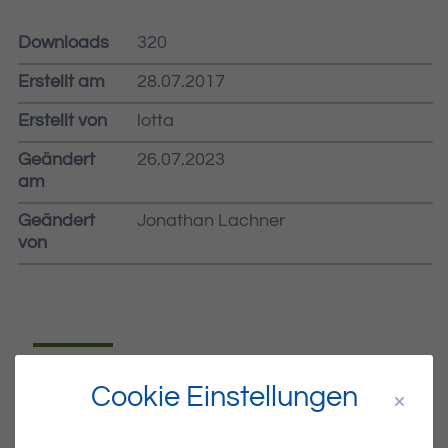
Downloads
320
Erstellt am
28.07.2017
Erstellt von
lotta
Geändert
26.07.2023
am
Geändert
Jonathan Lachner
von
Dateiname
MIBLA-30.PDF
Cookie Einstellungen
Dateityp
PDF