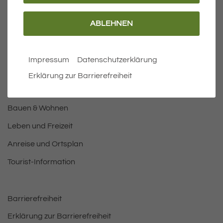
ABLEHNEN
Wichtige Links
Aktuelles
Impressum
Datenschutzerklärung
Öffnungszeiten Rathaus
Erklärung zur Barrierefreiheit
Bürgermeister
Bauen & Wohnen
Leben und Freizeit
Anreise und Ortsplan
Tourist-Information
Barrierefreiheit
Erklärung zur Barrierefreiheit