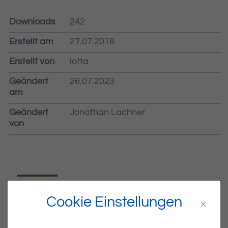
Downloads
242
Erstellt am
27.07.2018
Erstellt von
lotta
Geändert
26.07.2023
am
Geändert
Jonathan Lachner
von
Dateiname
MIBLA-30-2018.PDF
Cookie Einstellungen
Dateityp
PDF