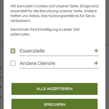
Wir benutzen Cookies auf unserer Seite. Einige sind
Dateigröße
5.83 MB
essenziell für die Benutzung unserer Seite, andere
helfen uns dabei, das Nutzungserlebnis für Sie zu
verbessern.
DOWNLOAD
Sie können Ihre Einwilligung zu jeder Zeit
widerrufen.
Coo
Essenzielle
Essenzielle
Kontakt
Coo
Andere Dienste
Andere Dienste
07541 9708-0
Telefonnummer: 0 7 5 4 1 9 7 0 8 0
07541 9708 - 77
Faxnummer: 0 7 5 4 1 9 7 0 8 7 7
info@eriskirch.de
ALLE AKZEPTIEREN
E-Mail Adresse: info@eriskirch.de
Adresse:
Schussenstraße 18
, 8 8 0 9 7
88097
Eriskirch
SPEICHERN