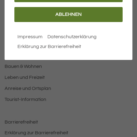
ABLEHNEN
Wichtige Links
Aktuelles
Impressum
Datenschutzerklärung
Öffnungszeiten Rathaus
Erklärung zur Barrierefreiheit
Bürgermeister
Bauen & Wohnen
Leben und Freizeit
Anreise und Ortsplan
Tourist-Information
Barrierefreiheit
Erklärung zur Barrierefreiheit