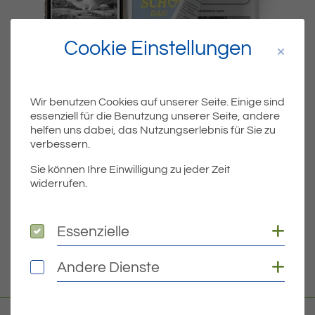
Cookie Einstellungen
Wir benutzen Cookies auf unserer Seite. Einige sind
essenziell für die Benutzung unserer Seite, andere
Dateiname
MIBLA-KW03-2023.PDF
helfen uns dabei, das Nutzungserlebnis für Sie zu
verbessern.
Dateityp
PDF
Sie können Ihre Einwilligung zu jeder Zeit
widerrufen.
Dateigröße
4.94 MB
Coo
Essenzielle
Essenzielle
DOWNLOAD
Coo
Andere Dienste
Andere Dienste