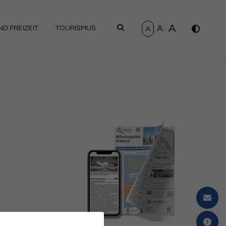
A
A
SUCHEN
A
D FREIZEIT
TOURISMUS