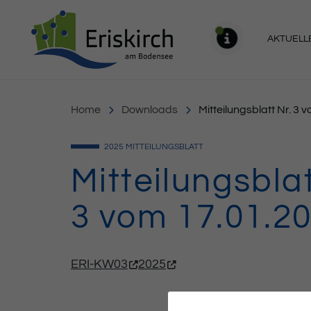
Gemeinde Eriskirch
AKTUELL
MELDU
Home
Downloads
Mitteilungsblatt Nr. 3 
2025
MITTEILUNGSBLATT
Mitteilungsblat
3 vom 17.01.2
ERI-KW03
2025