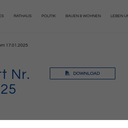
ES
RATHAUS
POLITIK
BAUEN & WOHNEN
LEBEN UN
NGEN
vom 17.01.2025
t Nr.
DOWNLOAD
025