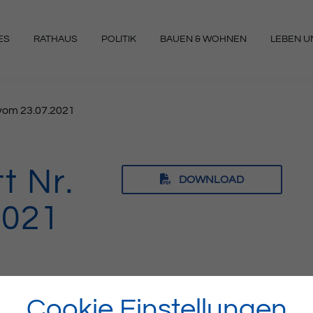
ES
RATHAUS
POLITIK
BAUEN & WOHNEN
LEBEN UN
NGEN
9 vom 23.07.2021
t Nr.
DOWNLOAD
2021
Cookie Einstellungen