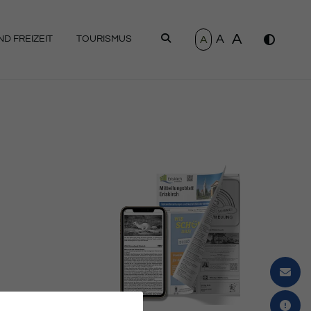
A
A
SUCHEN
A
D FREIZEIT
TOURISMUS