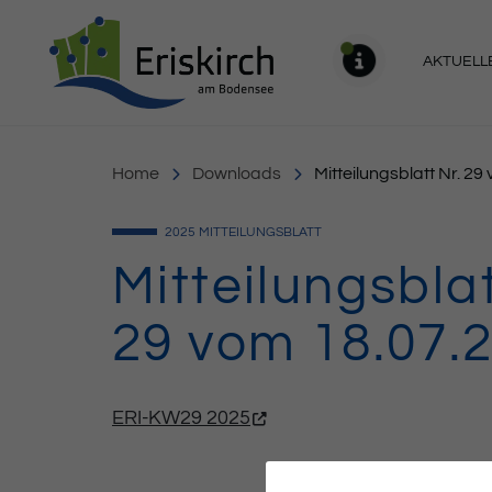
Gemeinde Eriskirch
AKTUELL
MELDU
Home
Downloads
Mitteilungsblatt Nr. 2
2025
MITTEILUNGSBLATT
Mitteilungsblat
29 vom 18.07.
ERI-KW29 2025