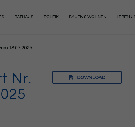
ES
RATHAUS
POLITIK
BAUEN & WOHNEN
LEBEN UN
NGEN
9 vom 18.07.2025
t Nr.
DOWNLOAD
2025