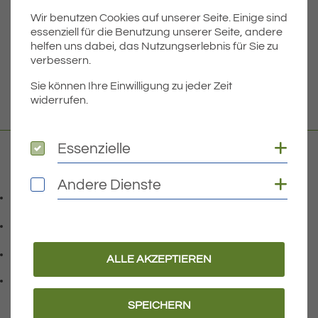
Wir benutzen Cookies auf unserer Seite. Einige sind
Dateigröße
5.23 MB
essenziell für die Benutzung unserer Seite, andere
helfen uns dabei, das Nutzungserlebnis für Sie zu
verbessern.
DOWNLOAD
Sie können Ihre Einwilligung zu jeder Zeit
widerrufen.
Coo
Essenzielle
Essenzielle
Kontakt
Coo
Andere Dienste
Andere Dienste
07541 9708-0
Telefonnummer: 0 7 5 4 1 9 7 0 8 0
07541 9708 - 77
Faxnummer: 0 7 5 4 1 9 7 0 8 7 7
info@eriskirch.de
ALLE AKZEPTIEREN
E-Mail Adresse: info@eriskirch.de
Adresse:
Schussenstraße 18
, 8 8 0 9 7
88097
Eriskirch
SPEICHERN