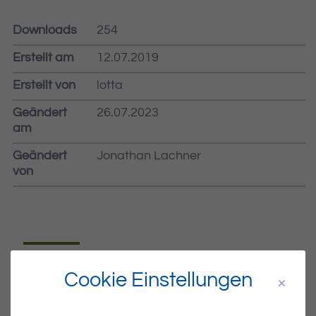
Downloads
254
Erstellt am
12.07.2019
Erstellt von
lotta
Geändert
26.07.2023
am
Geändert
Jonathan Lachner
von
Dateiname
MIBLA-28-2019.PDF
Cookie Einstellungen
Dateityp
PDF