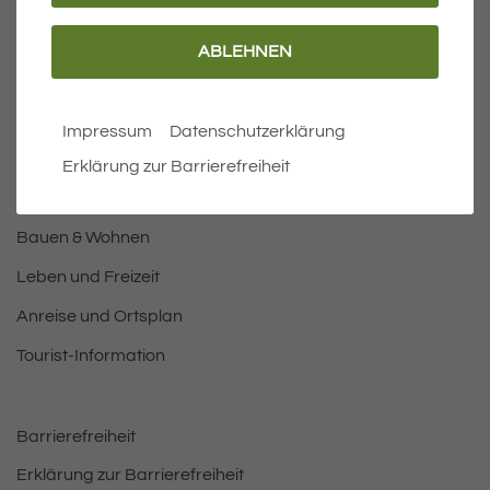
ABLEHNEN
Wichtige Links
Aktuelles
Impressum
Datenschutzerklärung
Öffnungszeiten Rathaus
Erklärung zur Barrierefreiheit
Bürgermeister
Bauen & Wohnen
Leben und Freizeit
Anreise und Ortsplan
Tourist-Information
Barrierefreiheit
Erklärung zur Barrierefreiheit