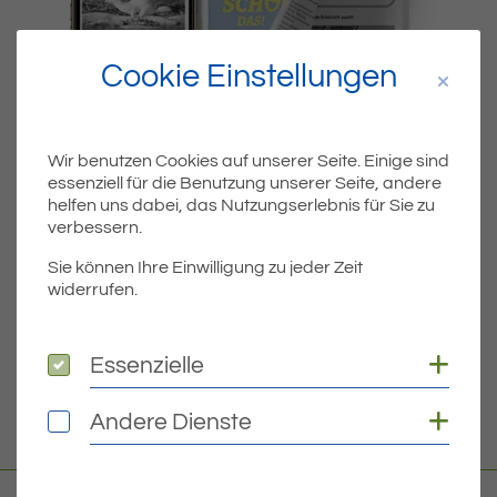
Cookie Einstellungen
Wir benutzen Cookies auf unserer Seite. Einige sind
essenziell für die Benutzung unserer Seite, andere
Dateiname
MIBLA-KW27-2023.PDF
helfen uns dabei, das Nutzungserlebnis für Sie zu
verbessern.
Dateityp
PDF
Sie können Ihre Einwilligung zu jeder Zeit
widerrufen.
Dateigröße
3.66 MB
Coo
Essenzielle
Essenzielle
DOWNLOAD
Coo
Andere Dienste
Andere Dienste