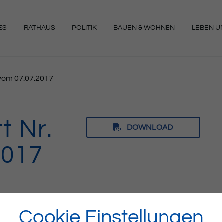
ES
RATHAUS
POLITIK
BAUEN & WOHNEN
LEBEN UN
NGEN
7 vom 07.07.2017
t Nr.
DOWNLOAD
2017
Cookie Einstellungen