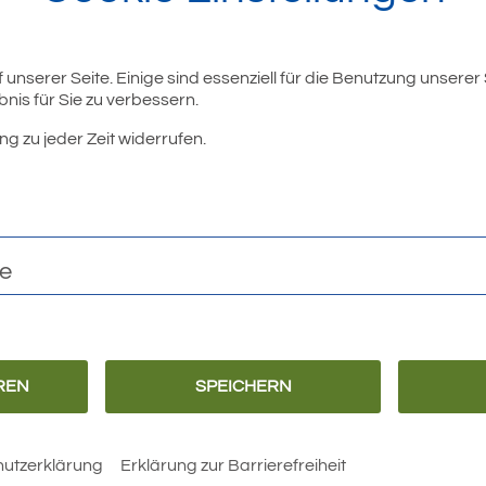
unserer Seite. Einige sind essenziell für die Benutzung unserer
nis für Sie zu verbessern.
ng zu jeder Zeit widerrufen.
r
te
REN
SPEICHERN
Barrierefreiheit
Erklärung zur
Barrierefreiheit
utzerklärung
Erklärung zur Barrierefreiheit
 Rathaus