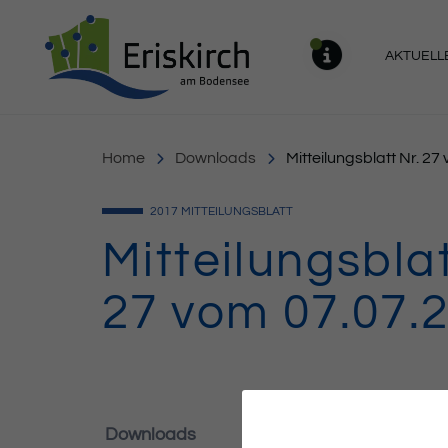
Gemeinde Eriskirch
AKTUELL
MELDU
Home
Downloads
Mitteilungsblatt Nr. 2
2017
MITTEILUNGSBLATT
Mitteilungsblat
27 vom 07.07.
Downloads
326