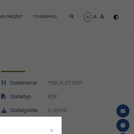
A
A
SUCHEN
A
D FREIZEIT
TOURISMUS
Dateiname
MIBLA-27.PDF
Dateityp
PDF
Dateigröße
3.16 MB