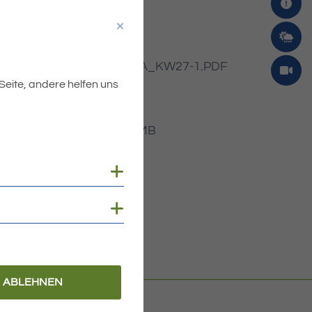
Dateiname
MIBLA_KW27-1.PDF
 Seite, andere helfen uns
Dateityp
PDF
Dateigröße
3.22 MB
Cookies anzeigen
Cookies anzeigen
ABLEHNEN