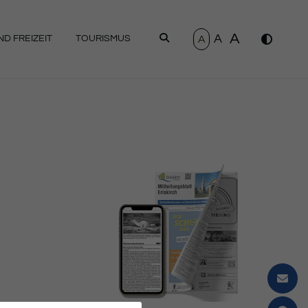
A
A
SUCHEN
A
D FREIZEIT
TOURISMUS