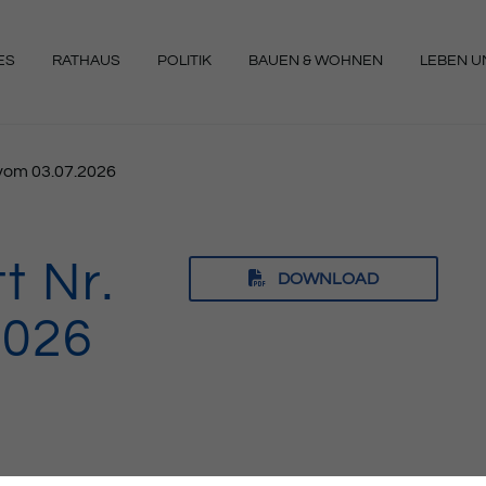
ES
RATHAUS
POLITIK
BAUEN & WOHNEN
LEBEN UN
NGEN
7 vom 03.07.2026
t Nr.
DOWNLOAD
2026