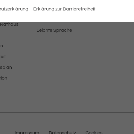
Barrierefreiheit
utzerklärung
Erklärung zur Barrierefreiheit
Erklärung zur
Barrierefreiheit
 Rathaus
Leichte Sprache
en
eit
tsplan
tion
Impressum
Datenschutz
Cookies