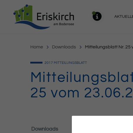
Gemeinde Eriskirch
AKTUELL
MELDU
Home
Downloads
Mitteilungsblatt Nr. 2
2017
MITTEILUNGSBLATT
Mitteilungsblat
25 vom 23.06.
Downloads
352