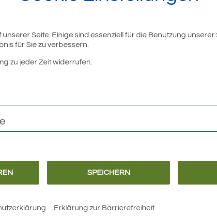
unserer Seite. Einige sind essenziell für die Benutzung unserer
nis für Sie zu verbessern.
ng zu jeder Zeit widerrufen.
r
te
REN
SPEICHERN
Barrierefreiheit
Erklärung zur
Barrierefreiheit
utzerklärung
Erklärung zur Barrierefreiheit
 Rathaus