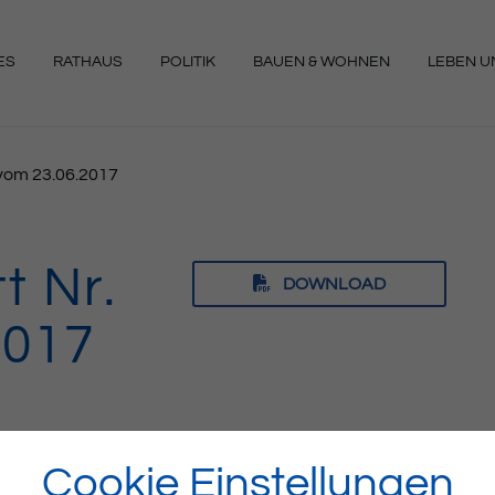
ES
RATHAUS
POLITIK
BAUEN & WOHNEN
LEBEN UN
NGEN
5 vom 23.06.2017
t Nr.
DOWNLOAD
2017
Cookie Einstellungen