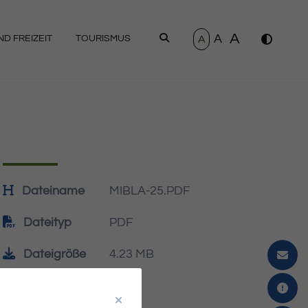
A
A
SUCHEN
A
D FREIZEIT
TOURISMUS
Dateiname
MIBLA-25.PDF
Dateityp
PDF
Dateigröße
4.23 MB