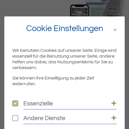
Cookie Einstellungen
Wir benutzen Cookies auf unserer Seite. Einige sind
essenziell für die Benutzung unserer Seite, andere
helfen uns dabei, das Nutzungserlebnis für Sie zu
Dateiname
MIBLA_KW25.PDF
verbessern.
Sie können Ihre Einwilligung zu jeder Zeit
Dateityp
PDF
widerrufen.
Dateigröße
5.12 MB
Coo
Essenzielle
Essenzielle
Coo
Andere Dienste
Andere Dienste
DOWNLOAD