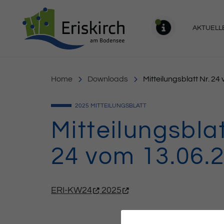
Gemeinde Eriskirch
AKTUELL
MELDU
Home
Downloads
Mitteilungsblatt Nr. 2
2025
MITTEILUNGSBLATT
Mitteilungsblat
24 vom 13.06.
ERI-KW24
2025