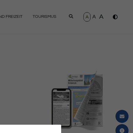
A
A
SUCHEN
A
D FREIZEIT
TOURISMUS