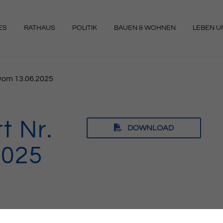
ES
RATHAUS
POLITIK
BAUEN & WOHNEN
LEBEN UN
NGEN
4 vom 13.06.2025
t Nr.
DOWNLOAD
2025