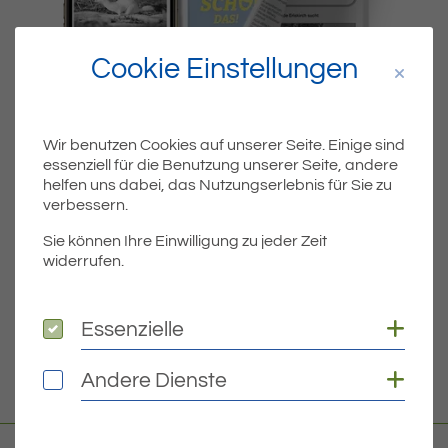
Cookie Einstellungen
Wir benutzen Cookies auf unserer Seite. Einige sind
essenziell für die Benutzung unserer Seite, andere
Dateiname
MIBLA-23-2021.PDF
helfen uns dabei, das Nutzungserlebnis für Sie zu
verbessern.
Dateityp
PDF
Sie können Ihre Einwilligung zu jeder Zeit
widerrufen.
Dateigröße
4.15 MB
Coo
Essenzielle
Essenzielle
DOWNLOAD
Coo
Andere Dienste
Andere Dienste