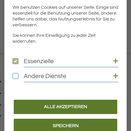
Wir benutzen Cookies auf unserer Seite. Einige sind
Dateigröße
1.90 MB
essenziell für die Benutzung unserer Seite, andere
helfen uns dabei, das Nutzungserlebnis für Sie zu
verbessern.
DOWNLOAD
Sie können Ihre Einwilligung zu jeder Zeit
widerrufen.
Coo
Essenzielle
Essenzielle
Kontakt
Coo
Andere Dienste
Andere Dienste
07541 9708-0
Telefonnummer: 0 7 5 4 1 9 7 0 8 0
07541 9708 - 77
Faxnummer: 0 7 5 4 1 9 7 0 8 7 7
info@eriskirch.de
ALLE AKZEPTIEREN
E-Mail Adresse: info@eriskirch.de
Adresse:
Schussenstraße 18
, 8 8 0 9 7
88097
Eriskirch
SPEICHERN