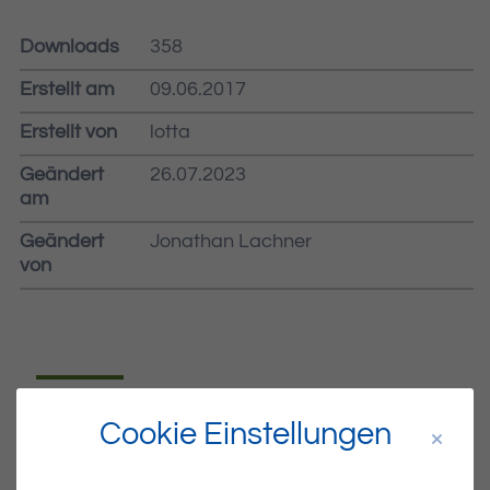
Downloads
358
Erstellt am
09.06.2017
Erstellt von
lotta
Geändert
26.07.2023
am
Geändert
Jonathan Lachner
von
Dateiname
MIBLA-23.PDF
Cookie Einstellungen
Dateityp
PDF