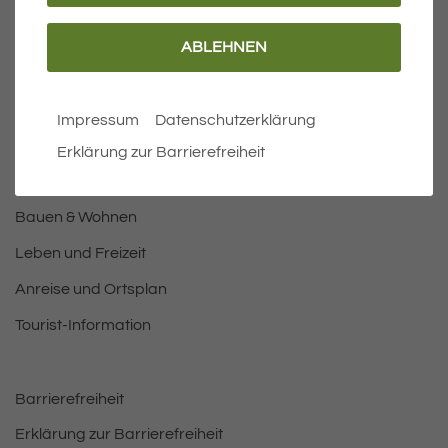
ABLEHNEN
Wichtige Links
Aktuelles
Impressum
Datenschutzerklärung
Öffnungszeiten Rathaus
Erklärung zur Barrierefreiheit
Bürgermeister
Bauen & Wohnen
Leben und Freizeit
Anreise und Ortsplan
Tourist-Information
Barrierefreiheit
Erklärung zur Barrierefreiheit