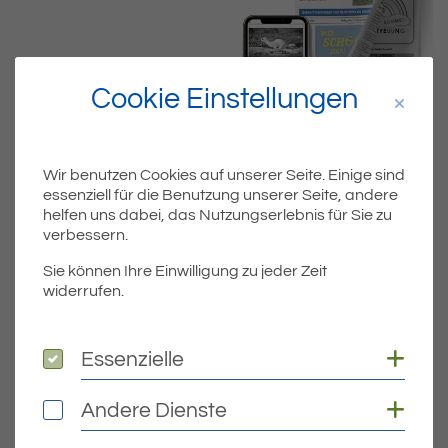
Cookie Einstellungen
Wir benutzen Cookies auf unserer Seite. Einige sind
essenziell für die Benutzung unserer Seite, andere
helfen uns dabei, das Nutzungserlebnis für Sie zu
Dateiname
MIBLA_KW23.PDF
verbessern.
Sie können Ihre Einwilligung zu jeder Zeit
Dateityp
PDF
widerrufen.
Dateigröße
5.00 MB
Coo
Essenzielle
Essenzielle
Coo
Andere Dienste
Andere Dienste
DOWNLOAD