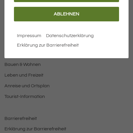
ABLEHNEN
Wichtige Links
Aktuelles
Impressum
Datenschutzerklärung
Öffnungszeiten Rathaus
Erklärung zur Barrierefreiheit
Bürgermeister
Bauen & Wohnen
Leben und Freizeit
Anreise und Ortsplan
Tourist-Information
Barrierefreiheit
Erklärung zur Barrierefreiheit