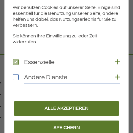
Wir benutzen Cookies auf unserer Seite. Einige sind
Dateigröße
5.86 MB
essenziell für die Benutzung unserer Seite, andere
helfen uns dabei, das Nutzungserlebnis für Sie zu
verbessern.
DOWNLOAD
Sie können Ihre Einwilligung zu jeder Zeit
widerrufen.
Coo
Essenzielle
Essenzielle
Kontakt
Coo
Andere Dienste
Andere Dienste
07541 9708-0
Telefonnummer: 0 7 5 4 1 9 7 0 8 0
07541 9708 - 77
Faxnummer: 0 7 5 4 1 9 7 0 8 7 7
info@eriskirch.de
ALLE AKZEPTIEREN
E-Mail Adresse: info@eriskirch.de
Adresse:
Schussenstraße 18
, 8 8 0 9 7
88097
Eriskirch
SPEICHERN