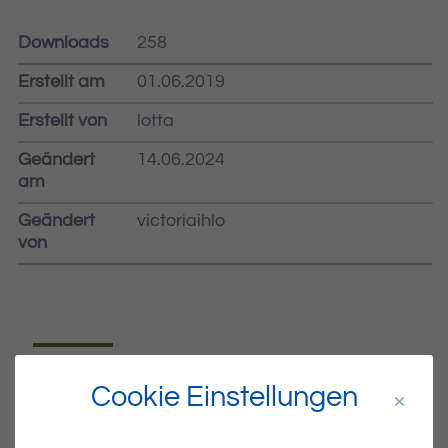
Downloads
258
Erstellt am
01.06.2019
Erstellt von
lotta
Geändert
14.06.2024
am
Geändert
victoriaihlo
von
Dateiname
MIBLA-22-2019.PDF
Cookie Einstellungen
Dateityp
PDF