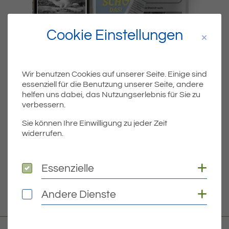
Cookie Einstellungen
Wir benutzen Cookies auf unserer Seite. Einige sind
essenziell für die Benutzung unserer Seite, andere
Dateiname
MIBLA-KW21-2023-1.PDF
helfen uns dabei, das Nutzungserlebnis für Sie zu
verbessern.
Dateityp
PDF
Sie können Ihre Einwilligung zu jeder Zeit
widerrufen.
Dateigröße
5.99 MB
Coo
Essenzielle
Essenzielle
DOWNLOAD
Coo
Andere Dienste
Andere Dienste