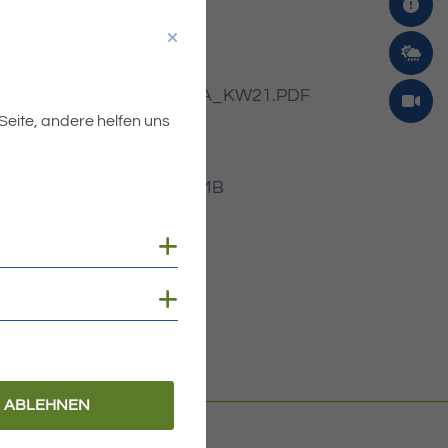
Dateiname
MIBLA_KW21.PDF
 Seite, andere helfen uns
Dateityp
PDF
Dateigröße
3.43 MB
Cookies anzeigen
Cookies anzeigen
ABLEHNEN