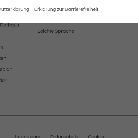
Barrierefreiheit
utzerklärung
Erklärung zur Barrierefreiheit
Erklärung zur
Barrierefreiheit
 Rathaus
Leichte Sprache
en
eit
tsplan
tion
Impressum
Datenschutz
Cookies