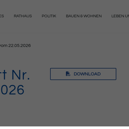
ES
RATHAUS
POLITIK
BAUEN & WOHNEN
LEBEN UN
NGEN
1 vom 22.05.2026
t Nr.
DOWNLOAD
2026