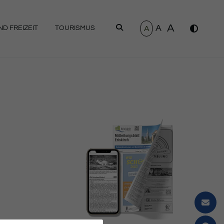
A
A
SUCHEN
A
D FREIZEIT
TOURISMUS