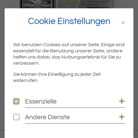
Cookie Einstellungen
Wir benutzen Cookies auf unserer Seite. Einige sind
essenziell für die Benutzung unserer Seite, andere
Dateiname
MIBLA-KW20-2022.PDF
helfen uns dabei, das Nutzungserlebnis für Sie zu
verbessern.
Dateityp
PDF
Sie können Ihre Einwilligung zu jeder Zeit
widerrufen.
Dateigröße
5.29 MB
Coo
Essenzielle
Essenzielle
DOWNLOAD
Coo
Andere Dienste
Andere Dienste