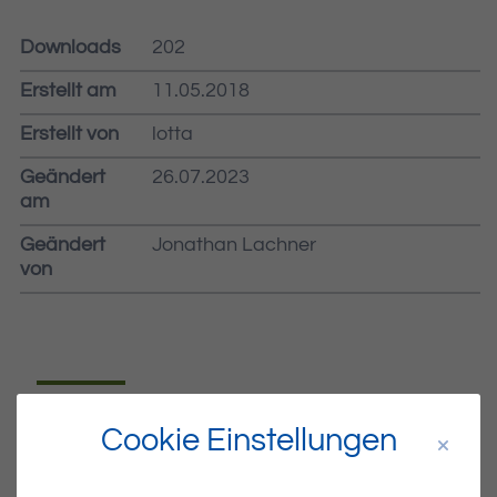
Downloads
202
Erstellt am
11.05.2018
Erstellt von
lotta
Geändert
26.07.2023
am
Geändert
Jonathan Lachner
von
Dateiname
MIBLA-19-2018.PDF
Cookie Einstellungen
Dateityp
PDF