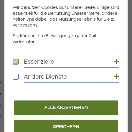
Wir benutzen Cookies auf unserer Seite. Einige sind
Dateigröße
5.93 MB
essenziell für die Benutzung unserer Seite, andere
helfen uns dabei, das Nutzungserlebnis für Sie zu
verbessern.
DOWNLOAD
Sie können Ihre Einwilligung zu jeder Zeit
widerrufen.
Coo
Essenzielle
Essenzielle
Kontakt
Coo
Andere Dienste
Andere Dienste
07541 9708-0
Telefonnummer: 0 7 5 4 1 9 7 0 8 0
07541 9708 - 77
Faxnummer: 0 7 5 4 1 9 7 0 8 7 7
info@eriskirch.de
ALLE AKZEPTIEREN
E-Mail Adresse: info@eriskirch.de
Adresse:
Schussenstraße 18
, 8 8 0 9 7
88097
Eriskirch
SPEICHERN