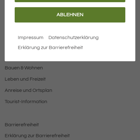
ABLEHNEN
Wichtige Links
Aktuelles
Impressum
Datenschutzerklärung
Öffnungszeiten Rathaus
Erklärung zur Barrierefreiheit
Bürgermeister
Bauen & Wohnen
Leben und Freizeit
Anreise und Ortsplan
Tourist-Information
Barrierefreiheit
Erklärung zur Barrierefreiheit