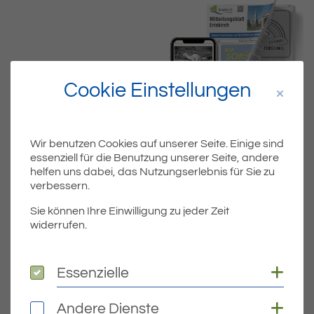
Cookie Einstellungen
Wir benutzen Cookies auf unserer Seite. Einige sind
essenziell für die Benutzung unserer Seite, andere
helfen uns dabei, das Nutzungserlebnis für Sie zu
verbessern.
Dateiname
ERI_KW19_20_SEITEN.PDF
Sie können Ihre Einwilligung zu jeder Zeit
widerrufen.
Dateityp
PDF
Coo
Dateigröße
4.13 MB
Essenzielle
Essenzielle
Coo
Andere Dienste
Andere Dienste