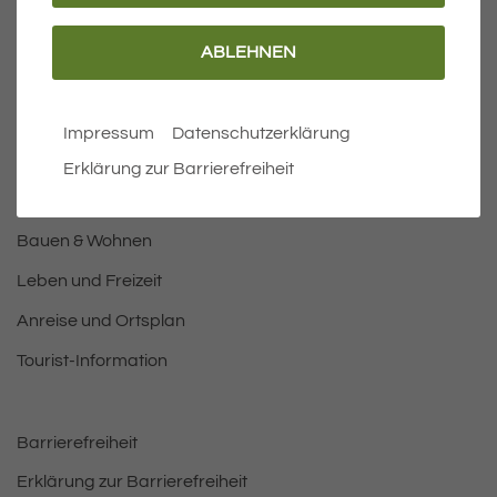
ABLEHNEN
Wichtige Links
Aktuelles
Impressum
Datenschutzerklärung
Öffnungszeiten Rathaus
Erklärung zur Barrierefreiheit
Bürgermeister
Bauen & Wohnen
Leben und Freizeit
Anreise und Ortsplan
Tourist-Information
Barrierefreiheit
Erklärung zur Barrierefreiheit