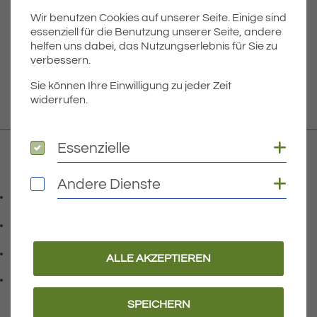
Wir benutzen Cookies auf unserer Seite. Einige sind
Dateigröße
4.46 MB
essenziell für die Benutzung unserer Seite, andere
helfen uns dabei, das Nutzungserlebnis für Sie zu
verbessern.
DOWNLOAD
Sie können Ihre Einwilligung zu jeder Zeit
widerrufen.
Coo
Essenzielle
Essenzielle
Kontakt
Coo
Andere Dienste
Andere Dienste
07541 9708-0
Telefonnummer: 0 7 5 4 1 9 7 0 8 0
07541 9708 - 77
Faxnummer: 0 7 5 4 1 9 7 0 8 7 7
info@eriskirch.de
ALLE AKZEPTIEREN
E-Mail Adresse: info@eriskirch.de
Adresse:
Schussenstraße 18
, 8 8 0 9 7
88097
Eriskirch
SPEICHERN