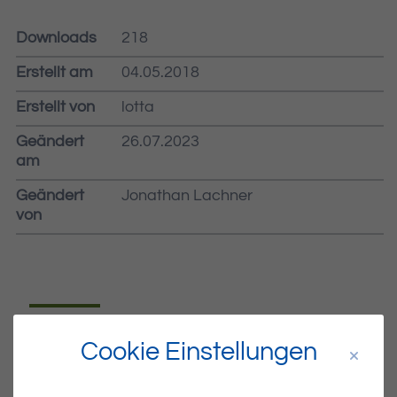
Downloads
218
Erstellt am
04.05.2018
Erstellt von
lotta
Geändert
26.07.2023
am
Geändert
Jonathan Lachner
von
Dateiname
MIBLA-18-2018.PDF
Cookie Einstellungen
Dateityp
PDF