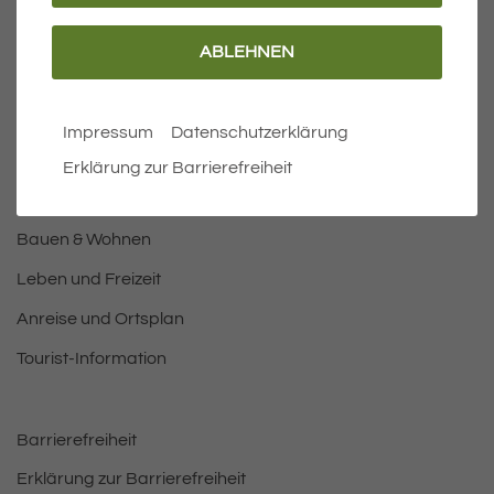
ABLEHNEN
Wichtige Links
Aktuelles
Impressum
Datenschutzerklärung
Öffnungszeiten Rathaus
Erklärung zur Barrierefreiheit
Bürgermeister
Bauen & Wohnen
Leben und Freizeit
Anreise und Ortsplan
Tourist-Information
Barrierefreiheit
Erklärung zur Barrierefreiheit