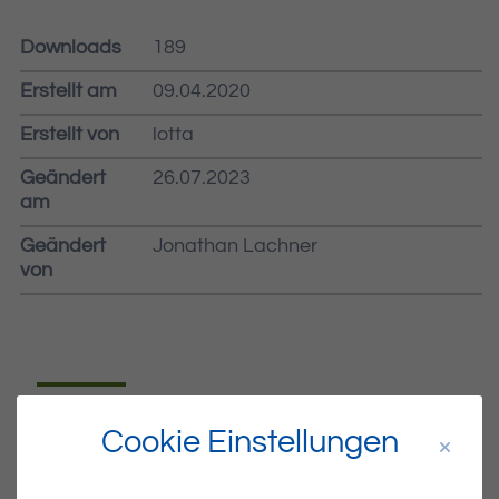
Downloads
189
Erstellt am
09.04.2020
Erstellt von
lotta
Geändert
26.07.2023
am
Geändert
Jonathan Lachner
von
Dateiname
MIBLA-15-2020.PDF
Cookie Einstellungen
Dateityp
PDF