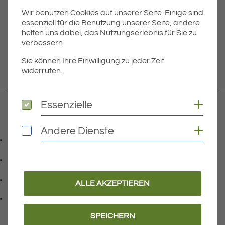
Wir benutzen Cookies auf unserer Seite. Einige sind
Dateigröße
3.02 MB
essenziell für die Benutzung unserer Seite, andere
helfen uns dabei, das Nutzungserlebnis für Sie zu
verbessern.
DOWNLOAD
Sie können Ihre Einwilligung zu jeder Zeit
widerrufen.
Coo
Essenzielle
Essenzielle
Kontakt
Coo
Andere Dienste
Andere Dienste
07541 9708-0
Telefonnummer: 0 7 5 4 1 9 7 0 8 0
07541 9708 - 77
Faxnummer: 0 7 5 4 1 9 7 0 8 7 7
info@eriskirch.de
ALLE AKZEPTIEREN
E-Mail Adresse: info@eriskirch.de
Adresse:
Schussenstraße 18
, 8 8 0 9 7
88097
Eriskirch
SPEICHERN