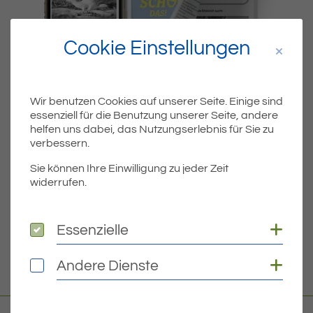
Cookie Einstellungen
Wir benutzen Cookies auf unserer Seite. Einige sind
essenziell für die Benutzung unserer Seite, andere
Dateiname
MIBLA-14-2021.PDF
helfen uns dabei, das Nutzungserlebnis für Sie zu
verbessern.
Dateityp
PDF
Sie können Ihre Einwilligung zu jeder Zeit
widerrufen.
Dateigröße
4.97 MB
Coo
Essenzielle
Essenzielle
DOWNLOAD
Coo
Andere Dienste
Andere Dienste