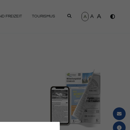
A
A
SUCHEN
A
D FREIZEIT
TOURISMUS