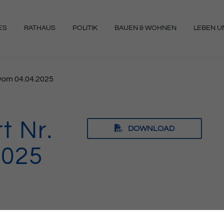
ES
RATHAUS
POLITIK
BAUEN & WOHNEN
LEBEN UN
NGEN
4 vom 04.04.2025
t Nr.
DOWNLOAD
2025