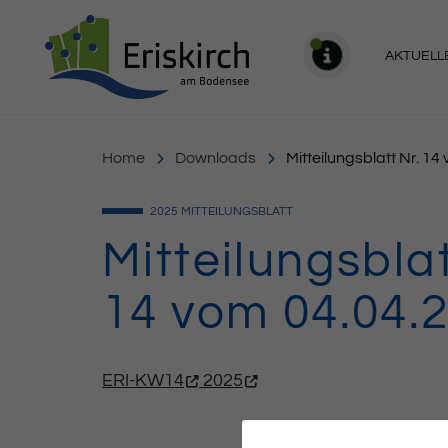
Gemeinde Eriskirch
AKTUELL
MELDU
Home
Downloads
Mitteilungsblatt Nr. 1
2025
MITTEILUNGSBLATT
Mitteilungsblat
14 vom 04.04.
ERI-KW14
2025