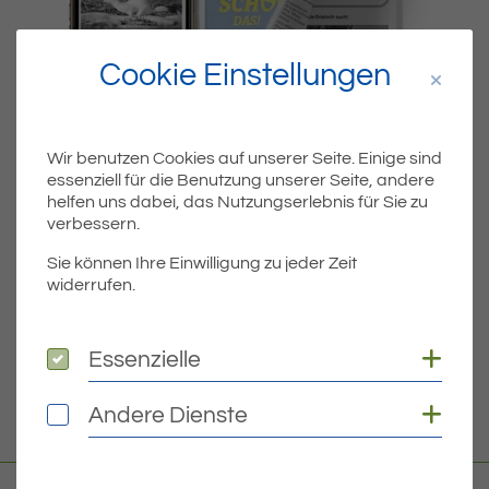
Cookie Einstellungen
Wir benutzen Cookies auf unserer Seite. Einige sind
essenziell für die Benutzung unserer Seite, andere
Dateiname
MIBLA-12-2021.PDF
helfen uns dabei, das Nutzungserlebnis für Sie zu
verbessern.
Dateityp
PDF
Sie können Ihre Einwilligung zu jeder Zeit
widerrufen.
Dateigröße
5.86 MB
Coo
Essenzielle
Essenzielle
DOWNLOAD
Coo
Andere Dienste
Andere Dienste