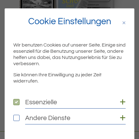
Cookie Einstellungen
Wir benutzen Cookies auf unserer Seite. Einige sind
essenziell für die Benutzung unserer Seite, andere
Dateiname
MIBLA-KW12-2023.PDF
helfen uns dabei, das Nutzungserlebnis für Sie zu
verbessern.
Dateityp
PDF
Sie können Ihre Einwilligung zu jeder Zeit
widerrufen.
Dateigröße
8.68 MB
Coo
Essenzielle
Essenzielle
DOWNLOAD
Coo
Andere Dienste
Andere Dienste