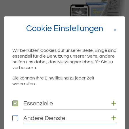
Cookie Einstellungen
Wir benutzen Cookies auf unserer Seite. Einige sind
essenziell für die Benutzung unserer Seite, andere
helfen uns dabei, das Nutzungserlebnis für Sie zu
Dateiname
MIBLA_KW12.PDF
verbessern.
Sie können Ihre Einwilligung zu jeder Zeit
Dateityp
PDF
widerrufen.
Dateigröße
4.77 MB
Coo
Essenzielle
Essenzielle
Coo
Andere Dienste
Andere Dienste
DOWNLOAD