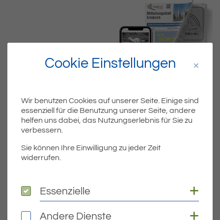
Cookie Einstellungen
Wir benutzen Cookies auf unserer Seite. Einige sind
essenziell für die Benutzung unserer Seite, andere
helfen uns dabei, das Nutzungserlebnis für Sie zu
verbessern.
Dateiname
ERI_KW12_16_SEITEN.PDF
Sie können Ihre Einwilligung zu jeder Zeit
widerrufen.
Dateityp
PDF
Coo
Dateigröße
6.68 MB
Essenzielle
Essenzielle
Coo
Andere Dienste
Andere Dienste