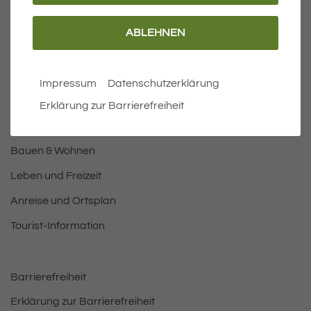
ABLEHNEN
Wichtige Links
Aktuelles
Impressum
Datenschutzerklärung
Öffnungszeiten Rathaus
Erklärung zur Barrierefreiheit
Bürgermeister
Bauen & Wohnen
Leben und Freizeit
Anreise und Ortsplan
Tourist-Information
Barrierefreiheit
Erklärung zur Barrierefreiheit