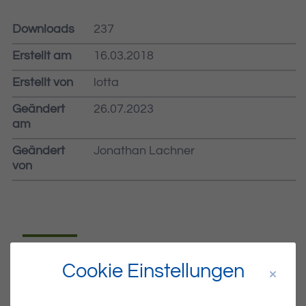
Downloads
237
Erstellt am
16.03.2018
Erstellt von
lotta
Geändert
26.07.2023
am
Geändert
Jonathan Lachner
von
Dateiname
MIBLA-11-2018.PDF
Cookie Einstellungen
Dateityp
PDF