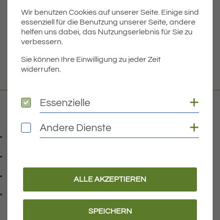
Wir benutzen Cookies auf unserer Seite. Einige sind
Dateigröße
7.75 MB
essenziell für die Benutzung unserer Seite, andere
helfen uns dabei, das Nutzungserlebnis für Sie zu
verbessern.
DOWNLOAD
Sie können Ihre Einwilligung zu jeder Zeit
widerrufen.
Coo
Essenzielle
Essenzielle
Kontakt
Coo
Andere Dienste
Andere Dienste
07541 9708-0
Telefonnummer: 0 7 5 4 1 9 7 0 8 0
07541 9708 - 77
Faxnummer: 0 7 5 4 1 9 7 0 8 7 7
info@eriskirch.de
ALLE AKZEPTIEREN
E-Mail Adresse: info@eriskirch.de
Adresse:
Schussenstraße 18
, 8 8 0 9 7
88097
Eriskirch
SPEICHERN