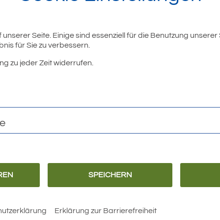
unserer Seite. Einige sind essenziell für die Benutzung unserer
nis für Sie zu verbessern.
ng zu jeder Zeit widerrufen.
r
te
REN
SPEICHERN
Barrierefreiheit
Erklärung zur
Barrierefreiheit
utzerklärung
Erklärung zur Barrierefreiheit
 Rathaus