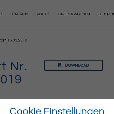
ES
RATHAUS
POLITIK
BAUEN & WOHNEN
LEBEN UN
NGEN
1 vom 15.03.2019
t Nr.
DOWNLOAD
2019
Cookie Einstellungen