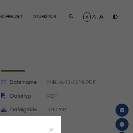
A
A
SUCHEN
A
D FREIZEIT
TOURISMUS
Dateiname
MIBLA-11-2019.PDF
Dateityp
PDF
Dateigröße
3.90 MB