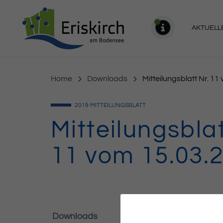
Gemeinde Eriskirch
AKTUELL
MELDU
Home
Downloads
Mitteilungsblatt Nr. 1
2019
MITTEILUNGSBLATT
Mitteilungsblat
11 vom 15.03.
Downloads
250