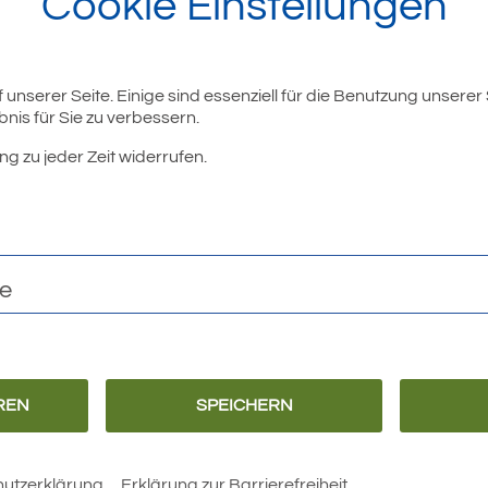
Cookie Einstellungen
unserer Seite. Einige sind essenziell für die Benutzung unserer
nis für Sie zu verbessern.
r
ng zu jeder Zeit widerrufen.
te
REN
SPEICHERN
Barrierefreiheit
Erklärung zur
utzerklärung
Erklärung zur Barrierefreiheit
Barrierefreiheit