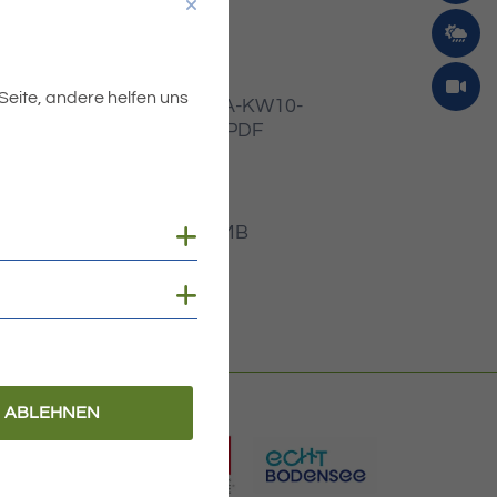
 Seite, andere helfen uns
Dateiname
MIBLA-KW10-
2022.PDF
Dateityp
PDF
Dateigröße
4.37 MB
Cookies anzeigen
Cookies anzeigen
ABLEHNEN