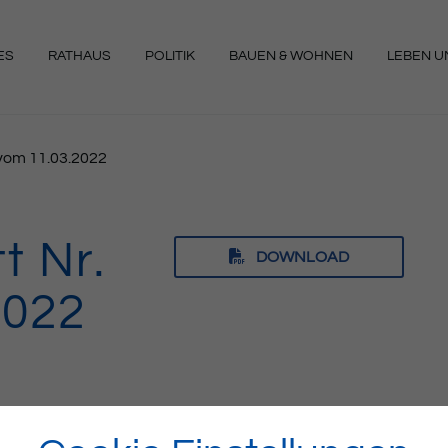
ES
RATHAUS
POLITIK
BAUEN & WOHNEN
LEBEN UN
NGEN
0 vom 11.03.2022
t Nr.
DOWNLOAD
2022