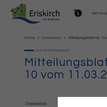
Gemeinde Eriskirch
AKTUELL
MELDU
Home
Downloads
Mitteilungsblatt Nr. 1
2022
MITTEILUNGSBLATT
Mitteilungsblat
10 vom 11.03.
Downloads
241