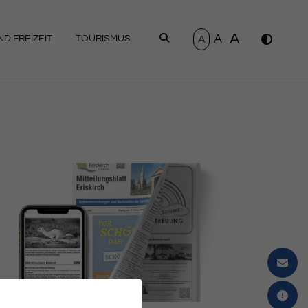
A
A
SUCHEN
A
D FREIZEIT
TOURISMUS