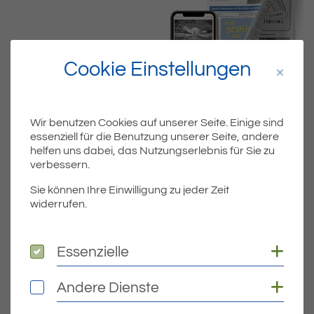
Cookie Einstellungen
Wir benutzen Cookies auf unserer Seite. Einige sind
essenziell für die Benutzung unserer Seite, andere
helfen uns dabei, das Nutzungserlebnis für Sie zu
Dateiname
MIBLAKW10.PDF
verbessern.
Sie können Ihre Einwilligung zu jeder Zeit
Dateityp
PDF
widerrufen.
Dateigröße
4.43 MB
Coo
Essenzielle
Essenzielle
Coo
Andere Dienste
Andere Dienste
DOWNLOAD