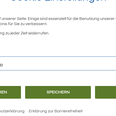
unserer Seite. Einige sind essenziell für die Benutzung unserer
nis für Sie zu verbessern.
ng zu jeder Zeit widerrufen.
r
te
REN
SPEICHERN
Barrierefreiheit
Erklärung zur
Barrierefreiheit
utzerklärung
Erklärung zur Barrierefreiheit
 Rathaus