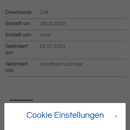
Downloads
334
Erstellt am
28.02.2020
Erstellt von
lotta
Geändert
26.07.2023
am
Geändert
Jonathan Lachner
von
Dateiname
MIBLA-09-2020.PDF
Cookie Einstellungen
Dateityp
PDF