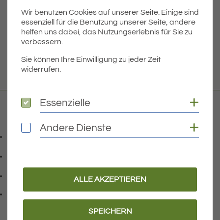
Wir benutzen Cookies auf unserer Seite. Einige sind
Dateigröße
4.88 MB
essenziell für die Benutzung unserer Seite, andere
helfen uns dabei, das Nutzungserlebnis für Sie zu
verbessern.
DOWNLOAD
Sie können Ihre Einwilligung zu jeder Zeit
widerrufen.
Coo
Essenzielle
Essenzielle
Kontakt
Coo
Andere Dienste
Andere Dienste
07541 9708-0
Telefonnummer: 0 7 5 4 1 9 7 0 8 0
07541 9708 - 77
Faxnummer: 0 7 5 4 1 9 7 0 8 7 7
info@eriskirch.de
ALLE AKZEPTIEREN
E-Mail Adresse: info@eriskirch.de
Adresse:
Schussenstraße 18
, 8 8 0 9 7
88097
Eriskirch
SPEICHERN