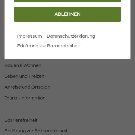
ABLEHNEN
Wichtige Links
Aktuelles
Impressum
Datenschutzerklärung
Öffnungszeiten Rathaus
Erklärung zur Barrierefreiheit
Bürgermeister
Bauen & Wohnen
Leben und Freizeit
Anreise und Ortsplan
Tourist-Information
Barrierefreiheit
Erklärung zur Barrierefreiheit