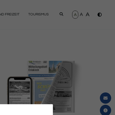
A
A
SUCHEN
A
D FREIZEIT
TOURISMUS