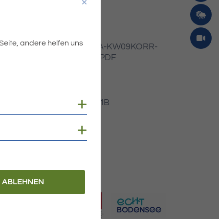
 Seite, andere helfen uns
Dateiname
MIBLA-KW09KORR-
2022.PDF
Dateityp
PDF
Dateigröße
1.93 MB
Cookies anzeigen
Cookies anzeigen
ABLEHNEN