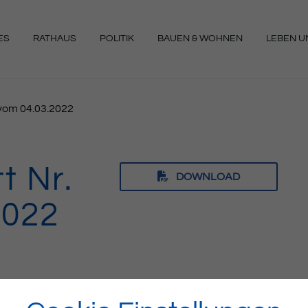
ES
RATHAUS
POLITIK
BAUEN & WOHNEN
LEBEN UN
NGEN
9 vom 04.03.2022
t Nr.
DOWNLOAD
2022