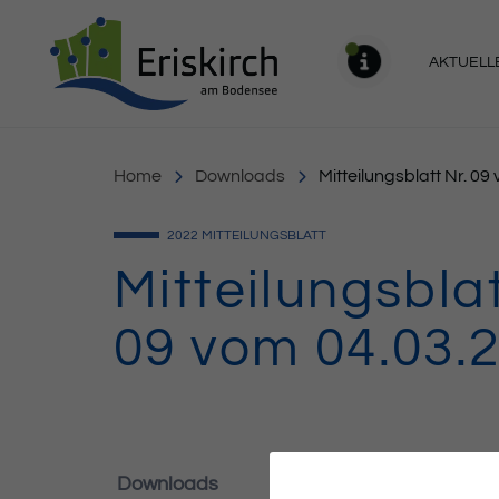
Gemeinde Eriskirch
AKTUELL
MELDU
Home
Downloads
Mitteilungsblatt Nr. 0
2022
MITTEILUNGSBLATT
Mitteilungsblat
09 vom 04.03.
Downloads
235