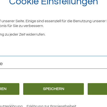
Cookie Einstellungen
unserer Seite. Einige sind essenziell für die Benutzung unserer
nis für Sie zu verbessern.
r
ng zu jeder Zeit widerrufen.
te
REN
SPEICHERN
Barrierefreiheit
Erklärung zur
utzerklärung
Erklärung zur Barrierefreiheit
Barrierefreiheit