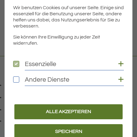
Wir benutzen Cookies auf unserer Seite. Einige sind
Dateigröße
4.36 MB
essenziell für die Benutzung unserer Seite, andere
helfen uns dabei, das Nutzungserlebnis für Sie zu
verbessern.
DOWNLOAD
Sie können Ihre Einwilligung zu jeder Zeit
widerrufen.
Coo
Essenzielle
Essenzielle
Kontakt
Coo
Andere Dienste
Andere Dienste
07541 9708-0
Telefonnummer: 0 7 5 4 1 9 7 0 8 0
07541 9708 - 77
Faxnummer: 0 7 5 4 1 9 7 0 8 7 7
info@eriskirch.de
ALLE AKZEPTIEREN
E-Mail Adresse: info@eriskirch.de
Adresse:
Schussenstraße 18
, 8 8 0 9 7
88097
Eriskirch
SPEICHERN