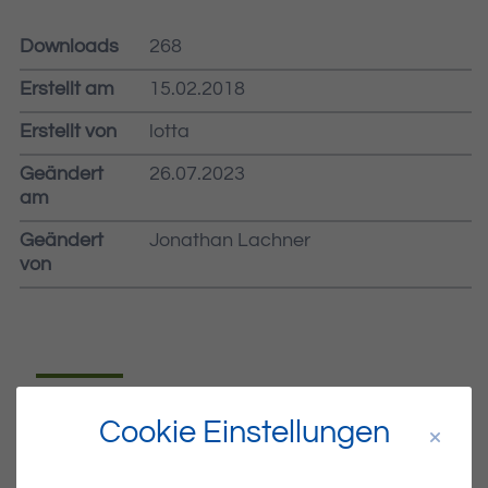
Downloads
268
Erstellt am
15.02.2018
Erstellt von
lotta
Geändert
26.07.2023
am
Geändert
Jonathan Lachner
von
Dateiname
MIBLA-07-2018.PDF
Cookie Einstellungen
Dateityp
PDF