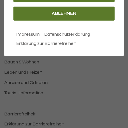
ABLEHNEN
Wichtige Links
Aktuelles
Impressum
Datenschutzerklärung
Öffnungszeiten Rathaus
Erklärung zur Barrierefreiheit
Bürgermeister
Bauen & Wohnen
Leben und Freizeit
Anreise und Ortsplan
Tourist-Information
Barrierefreiheit
Erklärung zur Barrierefreiheit