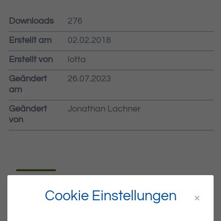
Downloads
276
Erstellt am
02.02.2018
Erstellt von
lotta
Geändert
26.07.2023
am
Geändert
Jonathan Lachner
von
Dateiname
MIBLA-05-2018.PDF
Cookie Einstellungen
Dateityp
PDF