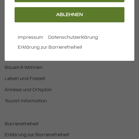
ABLEHNEN
Wichtige Links
Aktuelles
Impressum
Datenschutzerklärung
Öffnungszeiten Rathaus
Erklärung zur Barrierefreiheit
Bürgermeister
Bauen & Wohnen
Leben und Freizeit
Anreise und Ortsplan
Tourist-Information
Barrierefreiheit
Erklärung zur Barrierefreiheit