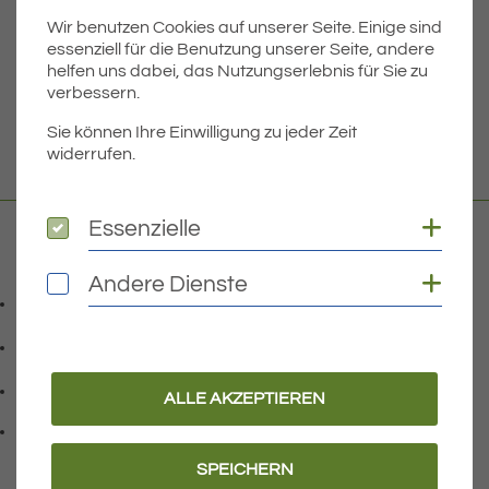
Wir benutzen Cookies auf unserer Seite. Einige sind
Dateigröße
6.37 MB
essenziell für die Benutzung unserer Seite, andere
helfen uns dabei, das Nutzungserlebnis für Sie zu
verbessern.
DOWNLOAD
Sie können Ihre Einwilligung zu jeder Zeit
widerrufen.
Coo
Essenzielle
Essenzielle
Kontakt
Coo
Andere Dienste
Andere Dienste
07541 9708-0
Telefonnummer: 0 7 5 4 1 9 7 0 8 0
07541 9708 - 77
Faxnummer: 0 7 5 4 1 9 7 0 8 7 7
info@eriskirch.de
ALLE AKZEPTIEREN
E-Mail Adresse: info@eriskirch.de
Adresse:
Schussenstraße 18
, 8 8 0 9 7
88097
Eriskirch
SPEICHERN