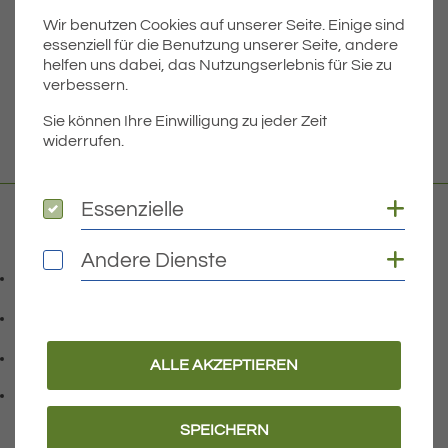
Wir benutzen Cookies auf unserer Seite. Einige sind
Dateigröße
4.22 MB
essenziell für die Benutzung unserer Seite, andere
helfen uns dabei, das Nutzungserlebnis für Sie zu
verbessern.
DOWNLOAD
Sie können Ihre Einwilligung zu jeder Zeit
widerrufen.
Coo
Essenzielle
Essenzielle
Kontakt
Coo
Andere Dienste
Andere Dienste
07541 9708-0
Telefonnummer: 0 7 5 4 1 9 7 0 8 0
07541 9708 - 77
Faxnummer: 0 7 5 4 1 9 7 0 8 7 7
info@eriskirch.de
ALLE AKZEPTIEREN
E-Mail Adresse: info@eriskirch.de
Adresse:
Schussenstraße 18
, 8 8 0 9 7
88097
Eriskirch
SPEICHERN