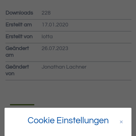
Downloads
228
Erstellt am
17.01.2020
Erstellt von
lotta
Geändert
26.07.2023
am
Geändert
Jonathan Lachner
von
Dateiname
MIBLA-03-2020.PDF
Cookie Einstellungen
Dateityp
PDF