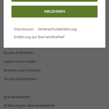
ABLEHNEN
Wichtige Links
Aktuelles
Impressum
Datenschutzerklärung
Öffnungszeiten Rathaus
Erklärung zur Barrierefreiheit
Bürgermeister
Bauen & Wohnen
Leben und Freizeit
Anreise und Ortsplan
Tourist-Information
Barrierefreiheit
Erklärung zur Barrierefreiheit