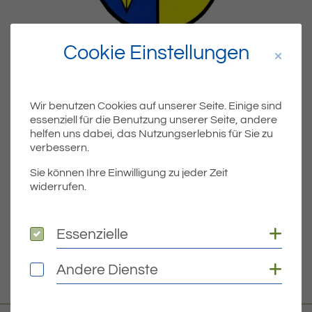
Cookie Einstellungen
Dateiname
2024-
HAUSHALTSSATZUNG-
Wir benutzen Cookies auf unserer Seite. Einige sind
MIT-
essenziell für die Benutzung unserer Seite, andere
HAUSHALTSPLAN.PDF
helfen uns dabei, das Nutzungserlebnis für Sie zu
verbessern.
Dateityp
PDF
Sie können Ihre Einwilligung zu jeder Zeit
widerrufen.
Dateigröße
4.18 MB
Coo
Essenzielle
Essenzielle
DOWNLOAD
Coo
Andere Dienste
Andere Dienste