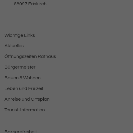
, 8 8 0 9 7
88097
Eriskirch
Wichtige Links
Aktuelles
Öffnungszeiten Rathaus
Bürgermeister
Bauen & Wohnen
Leben und Freizeit
Anreise und Ortsplan
Tourist-Information
Barrierefreiheit