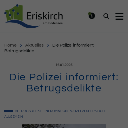
Gemeinde Eriskirch
Suchen
MELDUNG
Home
Aktuelles
Die Polizei informiert:
Betrugsdelikte
Veröffentlicht am:
16.01.2025
Die Polizei informiert:
Betrugsdelikte
BETRUGSDELIKTE
INFROMATION
POLIZEI
VESPERKIRCHE
ALLGEMEIN