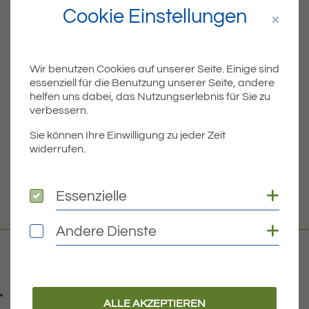
Cookie Einstellungen
Teil
Teile Beitrag:
Wir benutzen Cookies auf unserer Seite. Einige sind
ÄLTERE
essenziell für die Benutzung unserer Seite, andere
Titel für Beitrag
Abwasserverband Unteres Schussental
helfen uns dabei, das Nutzungserlebnis für Sie zu
verbessern.
BEITRÄGE
Sie können Ihre Einwilligung zu jeder Zeit
widerrufen.
NEUERE
Titel für Beitrag
Bekanntmachung der Tierseuchenkasse (TSK) Baden-Württemberg
Coo
Essenzielle
Essenzielle
Coo
Andere Dienste
Andere Dienste
Kontakt
07541 9708-0
Telefonnummer: 0 7 5 4 1 9 7 0 8 0
ALLE AKZEPTIEREN