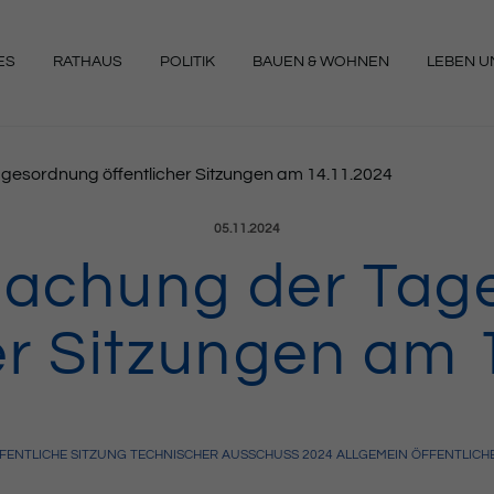
ES
RATHAUS
POLITIK
BAUEN & WOHNEN
LEBEN UN
NGEN
esordnung öffentlicher Sitzungen am 14.11.2024
Veröffentlicht am:
05.11.2024
achung der Tag
her Sitzungen am 
FENTLICHE SITZUNG
TECHNISCHER AUSSCHUSS
2024
ALLGEMEIN
ÖFFENTLIC