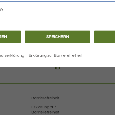
att. Die Einwohner sind herzlich eingeladen.
te
 14.11.2024
24
REN
SPEICHERN
utzerklärung
Erklärung zur Barrierefreiheit
BEITRÄGE
Barrierefreiheit
Erklärung zur
Barrierefreiheit