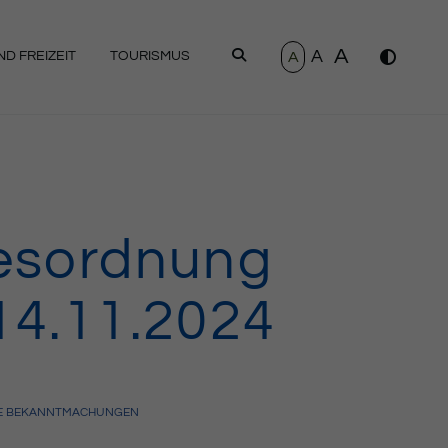
A
A
SUCHEN
A
D FREIZEIT
TOURISMUS
esordnung
14.11.2024
HE BEKANNTMACHUNGEN