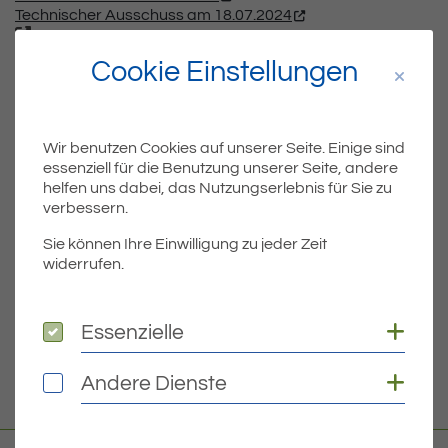
Technischer Ausschuss am 18.07.2024
Cookie Einstellungen
Teil
Teile Beitrag:
Wir benutzen Cookies auf unserer Seite. Einige sind
essenziell für die Benutzung unserer Seite, andere
helfen uns dabei, das Nutzungserlebnis für Sie zu
ÄLTERE
verbessern.
Titel für Beitrag
Das Strandbad Eriskirch hat geöffnet!
Sie können Ihre Einwilligung zu jeder Zeit
widerrufen.
BEITRÄGE
Coo
Essenzielle
Essenzielle
NEUERE
Titel für Beitrag
Der Mietspiegel 2024 ist da!
Coo
Andere Dienste
Andere Dienste