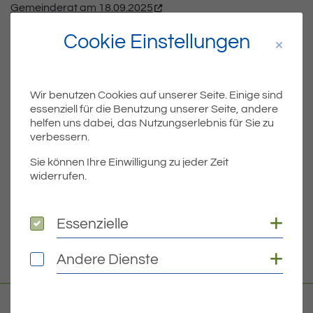
Gemeinderat am 18.09.2025
Cookie Einstellungen
Teil
Teile Beitrag:
Wir benutzen Cookies auf unserer Seite. Einige sind
essenziell für die Benutzung unserer Seite, andere
helfen uns dabei, das Nutzungserlebnis für Sie zu
ÄLTERE
verbessern.
Titel für Beitrag
Sperrung im Rückenweg – Gemeindearbeiten an der Unterführung
Sie können Ihre Einwilligung zu jeder Zeit
widerrufen.
BEITRÄGE
Coo
Essenzielle
Essenzielle
NEUERE
Titel für Beitrag
Gesamtsperrung des Mauernriedtunnels vom 08.10. auf den 09.10.2025
Coo
Andere Dienste
Andere Dienste