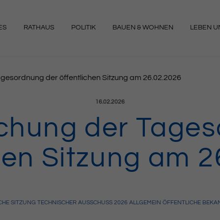
ES
RATHAUS
POLITIK
BAUEN & WOHNEN
LEBEN UN
NGEN
esordnung der öffentlichen Sitzung am 26.02.2026
Veröffentlicht am:
16.02.2026
hung der Tages
chen Sitzung am 2
CHE SITZUNG
TECHNISCHER AUSSCHUSS
2026
ALLGEMEIN
ÖFFENTLICHE BEK