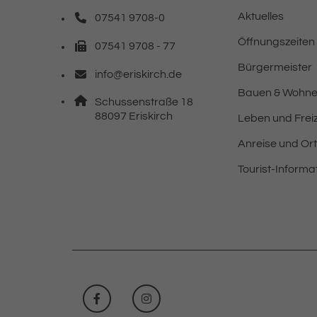
Aktuelles
07541 9708-0
Telefonnummer: 0 7 5 4 1 9 7 0 8 0
Öffnungszeiten
07541 9708 - 77
Faxnummer: 0 7 5 4 1 9 7 0 8 7 7
Bürgermeister
info@eriskirch.de
E-Mail Adresse: info@eriskirch.de
Bauen & Wohn
Adresse:
Schussenstraße 18
, 8 8 0 9 7
88097
Eriskirch
Leben und Freiz
Anreise und Or
Tourist-Informa
FACEBOOK
INSTAGRAM