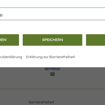
26
te
REN
SPEICHERN
utzerklärung
Erklärung zur Barrierefreiheit
BEITRÄGE
Barrierefreiheit