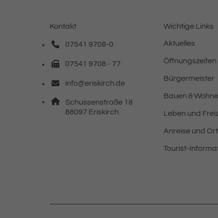
Kontakt
Wichtige Links
Aktuelles
07541 9708-0
Telefonnummer: 0 7 5 4 1 9 7 0 8 0
Öffnungszeiten
07541 9708 - 77
Faxnummer: 0 7 5 4 1 9 7 0 8 7 7
Bürgermeister
info@eriskirch.de
E-Mail Adresse: info@eriskirch.de
Bauen & Wohn
Adresse:
Schussenstraße 18
, 8 8 0 9 7
88097
Eriskirch
Leben und Freiz
Anreise und Or
Tourist-Informa