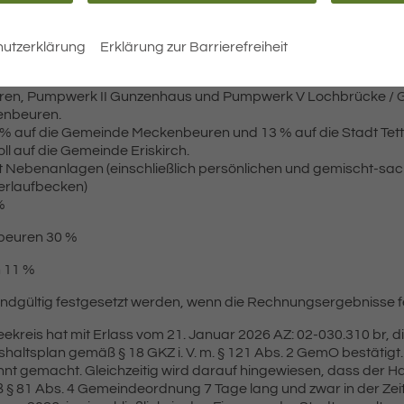
ltungskosten werden – soweit sie nicht durch andere Einnahmen
utzerklärung
Erklärung zur Barrierefreiheit
schließlich der dazugehörenden Nebenanlagen (Meßstellen Re
enverteilung (§ 15 Verbandssatzung).
en, Pumpwerk II Gunzenhaus und Pumpwerk V Lochbrücke / Ger
nbeuren.
 % auf die Gemeinde Meckenbeuren und 13 % auf die Stadt Tet
ll auf die Gemeinde Eriskirch.
Nebenanlagen (einschließlich persönlichen und gemischt-sach
rlaufbecken)
%
beuren 30 %
h 11 %
ndgültig festgesetzt werden, wenn die Rechnungsergebnisse f
reis hat mit Erlass vom 21. Januar 2026 AZ: 02-030.310 br, d
haltsplan gemäß § 18 GKZ i. V. m. § 121 Abs. 2 GemO bestätigt
nnt gemacht. Gleichzeitig wird darauf hingewiesen, dass der H
§ 81 Abs. 4 Gemeindeordnung 7 Tage lang und zwar in der Zeit