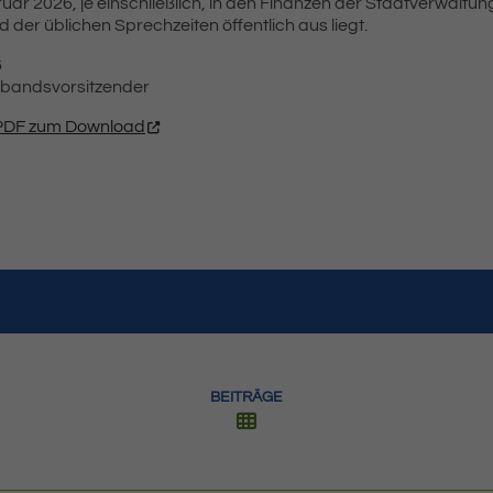
ruar 2026, je einschließlich, in den Finanzen der Stadtverwaltu
 der üblichen Sprechzeiten öffentlich aus liegt.
6
erbandsvorsitzender
PDF zum Download
BEITRÄGE