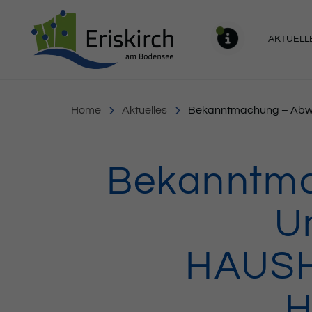
Gemeinde Eriskirch
AKTUELL
MELDU
Home
Aktuelles
Bekanntmachung – Abwa
Bekanntma
U
HAUSH
H