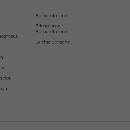
Barrierefreiheit
Erklärung zur
Barrierefreiheit
 Rathaus
Leichte Sprache
en
eit
tsplan
tion