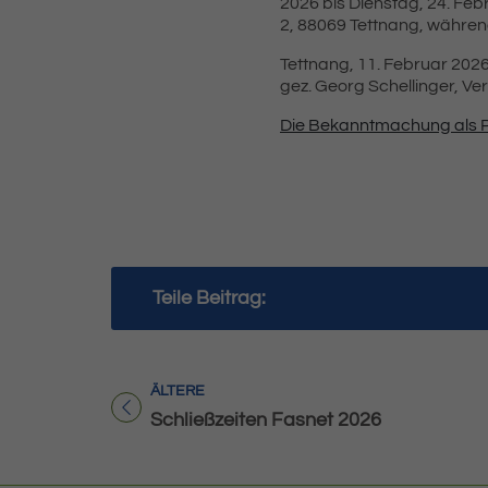
2026 bis Dienstag, 24. Feb
2, 88069 Tettnang, während
Tettnang, 11. Februar 202
gez. Georg Schellinger, V
Die Bekanntmachung als 
Teile Beitrag:
ÄLTERE
Titel für Beitrag
Schließzeiten Fasnet 2026