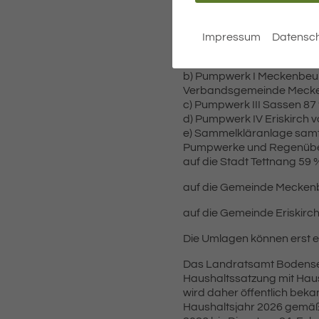
§ 3
Die Betriebs- und Unterha
umgelegt:
Impressum
Datensch
a) Zuleitungssammler ein
dem Schlüssel der Baukost
b) Pumpwerk I Meckenbeur
Verbandsgemeinde Mecke
c) Pumpwerk III Sassen 87
d) Pumpwerk IV Eriskirch vo
e) Sammelkläranlage samt 
Pumpwerke und Regenübe
auf die Stadt Tettnang 59 
auf die Gemeinde Mecken
auf die Gemeinde Eriskirc
Die Umlagen können erst e
Das Landratsamt Bodenseek
Haushaltssatzung mit Haus
wird daher öffentlich beka
Haushaltsjahr 2026 gemäß 