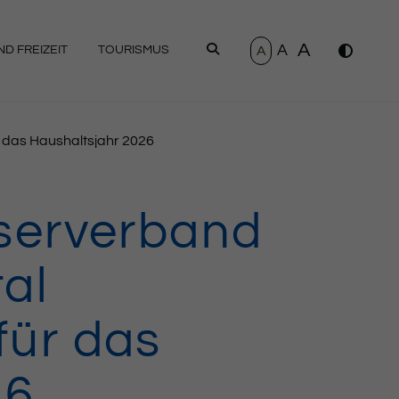
A
A
SUCHEN
A
D FREIZEIT
TOURISMUS
as Haushaltsjahr 2026
serverband
al
ür das
26