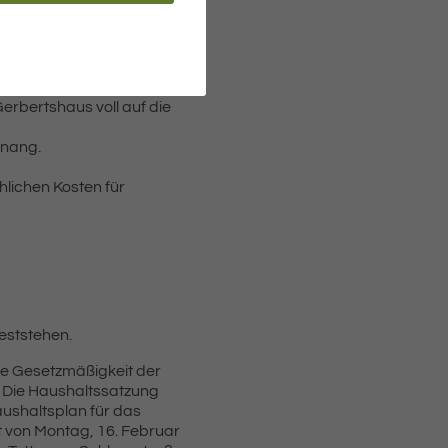
 gedeckt sind – wie folgt
genüberlaufbecken) nach
bertshaus voll auf die
tnang.
lichen Kosten für
eststehen.
ie Gesetzmäßigkeit der
. Die Haushaltssatzung
aushaltsplan für das
 von Montag, 16. Februar