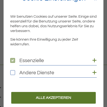
ÄLTERE
Wir benutzen Cookies auf unserer Seite. Einige sind
Titel für Beitrag
Sanierung der Straßenbeleuchtung Gemeinde Eriskirch
essenziell für die Benutzung unserer Seite, andere
helfen uns dabei, das Nutzungserlebnis für Sie zu
BEITRÄGE
verbessern.
Sie können Ihre Einwilligung zu jeder Zeit
widerrufen.
NEUERE
Titel für Beitrag
Bernhard Vesenmayer ist Ehrenbürger
Coo
Essenzielle
Essenzielle
Coo
Andere Dienste
Andere Dienste
Kontakt
07541 9708-0
Telefonnummer: 0 7 5 4 1 9 7 0 8 0
07541 9708 - 77
ALLE AKZEPTIEREN
Faxnummer: 0 7 5 4 1 9 7 0 8 7 7
info@eriskirch.de