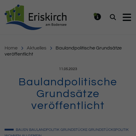
Gemeinde Eriskirch
Suchen
MELDUNG
Home
Aktuelles
Baulandpolitische Grundsätze
veröffentlicht
Veröffentlicht am:
11.05.2023
Baulandpolitische
Grundsätze
veröffentlicht
BAUEN
BAULANDPOLITIK
GRUNDSTÜCKE
GRUNDSTÜCKSPOLITIK
WOHNEN
ALLGEMEIN